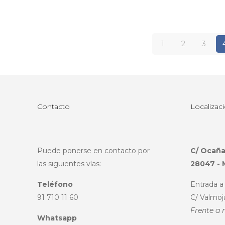
1
2
3
Contacto
Localizac
Puede ponerse en contacto por
C/ Ocaña
las siguientes vías:
28047 - 
Teléfono
Entrada a 
91 710 11 60
C/ Valmoj
Frente a 
Whatsapp