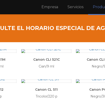
Empresa
Servicios
Produ
ULTE EL HORARIO ESPECIAL DE A
21M
Canon CLI 521C
Canon CLI
ml
Cian/9 ml
Negro/
12
Canon CL 511
Canon P
 p
Tricolor/220 p
Negro/3