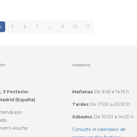
4
5
6
7
…
9
10
11
ión
Horarios
, 3 Posterior
Mañanas
De 9:45 a 14:15 h
Madrid (España)
Tardes
De 17:00 a 20:30 h
tienda por:
Sábados
De 10:00 a 14:00 h
ado
metro Aluche
Consulte el calendario de