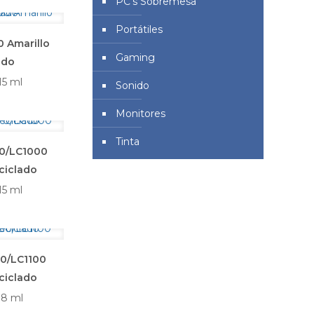
PC's Sobremesa
Portátiles
 Amarillo
Gaming
ado
15 ml
Sonido
Monitores
Tinta
70/LC1000
ciclado
15 ml
80/LC1100
ciclado
18 ml