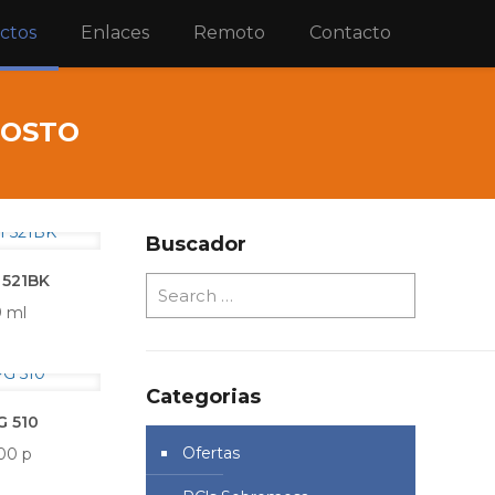
ctos
Enlaces
Remoto
Contacto
GOSTO
Buscador
 521BK
9 ml
Categorias
G 510
Ofertas
00 p