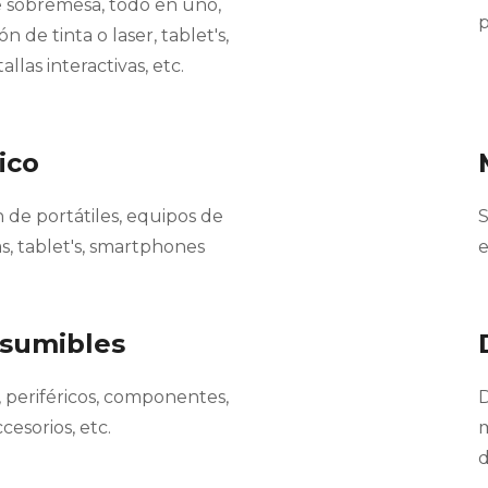
de sobremesa, todo en uno,
p
n de tinta o laser, tablet's,
allas interactivas, etc.
ico
n de portátiles, equipos de
S
s, tablet's, smartphones
e
nsumibles
 periféricos, componentes,
D
cesorios, etc.
m
d