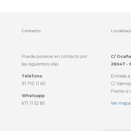
Contacto
Localizac
Puede ponerse en contacto por
C/ Ocaña
las siguientes vías:
28047 - 
Teléfono
Entrada a 
91 710 11 60
C/ Valmoj
Frente a 
Whatsapp
671 11 52 85
Ver mapa