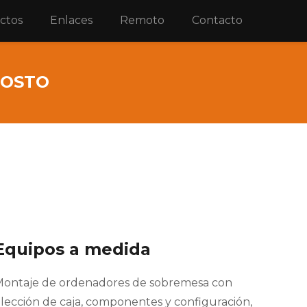
ctos
Enlaces
Remoto
Contacto
GOSTO
Equipos a medida
Montaje de ordenadores de sobremesa con
lección de caja, componentes y configuración,