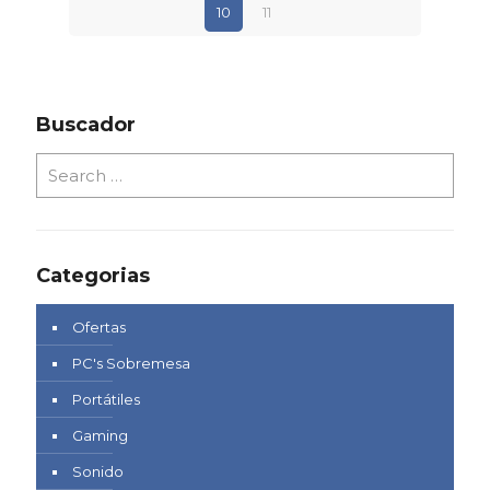
10
11
Buscador
Categorias
Ofertas
PC's Sobremesa
Portátiles
Gaming
Sonido