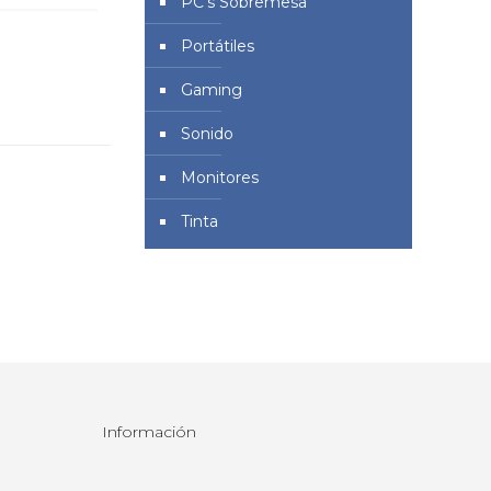
PC's Sobremesa
Portátiles
Gaming
Sonido
Monitores
Tinta
Información