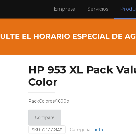
Empresa
Servicios
Produ
ULTE EL HORARIO ESPECIAL DE A
HP 953 XL Pack Val
Color
PackColores/1600p
Compare
Categoría:
Tinta
SKU:
C-1CC21AE