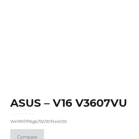
ASUS – V16 V3607VU
Win11P/i7/16gb/512/16″/rtx4050
Compare