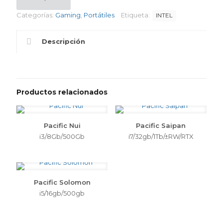
Categorías:
Gaming
,
Portátiles
Etiqueta:
INTEL
Descripción
Productos relacionados
Pacific Nui
Pacific Saipan
i3/8Gb/500Gb
i7/32gb/1Tb/±RW/RTX
Pacific Solomon
i5/16gb/500gb