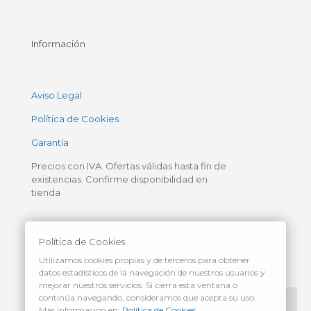
Información
Aviso Legal
Política de Cookies
Garantía
Precios con IVA. Ofertas válidas hasta fin de
existencias. Confirme disponibilidad en
tienda
Política de Cookies
Utilizamos cookies propias y de terceros para obtener
© 2021 Pacific Computers - Herrador Informática SL |
datos estadísticos de la navegación de nuestros usuarios y
Design By Pete
mejorar nuestros servicios. Si cierra esta ventana o
continúa navegando, consideramos que acepta su uso.
Más información en:
Política de Cookies